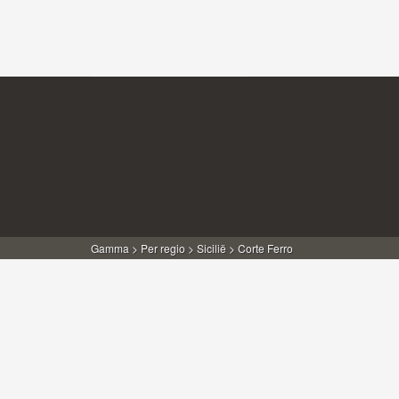
Gamma
>
Per regio
>
Sicilië
> Corte Ferro