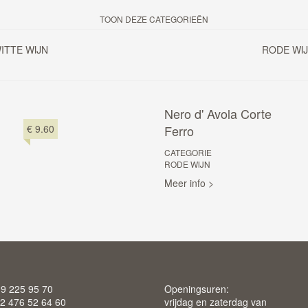
TOON DEZE CATEGORIEËN
ITTE WIJN
RODE WI
Nero d' Avola Corte
€ 9.60
Ferro
CATEGORIE
RODE WIJN
Meer info >
 9 225 95 70
Openingsuren:
2 476 52 64 60
vrijdag en zaterdag van